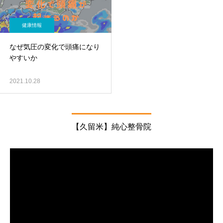
健康情報
なぜ気圧の変化で頭痛になり
やすいか
2021.10.28
【久留米】純心整骨院
動
画
プ
レ
ー
ヤ
ー