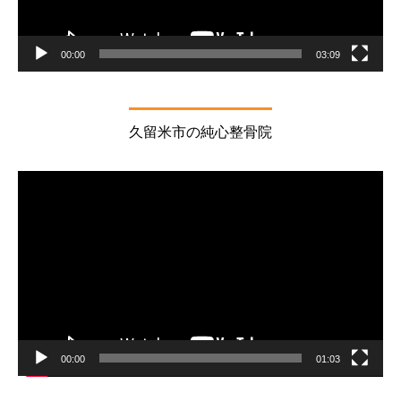
00:00
03:09
久留米市の純心整骨院
動
画
プ
レ
ー
ヤ
ー
00:00
01:03