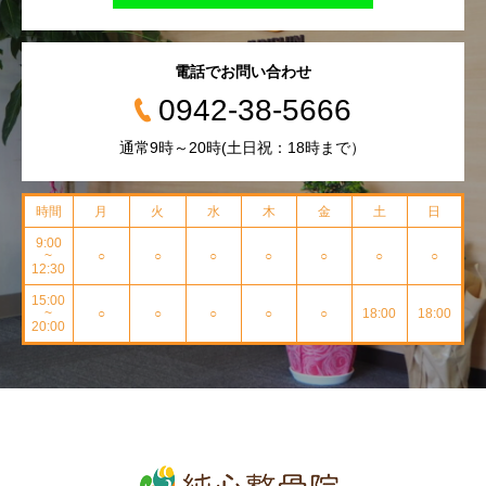
電話でお問い合わせ
0942-38-5666
通常9時～20時(土日祝：18時まで）
時間
月
火
水
木
金
土
日
9:00
~
○
○
○
○
○
○
○
12:30
15:00
~
○
○
○
○
○
18:00
18:00
20:00