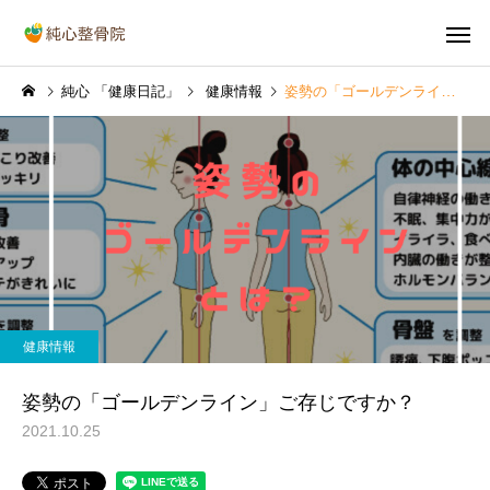
純心 「健康日記」
健康情報
姿勢の「ゴールデンライン」ご存じですか？
首の痛み
肩の痛
健康情報
健康情報
「巻き肩」による肩こりや
【2026年】GW中、交
健康情報
ストレートネックとの関係
が増えますので交通事
産後の骨盤
O脚・X
とは
ご注意ください
姿勢の「ゴールデンライン」ご存じですか？
2021.10.25