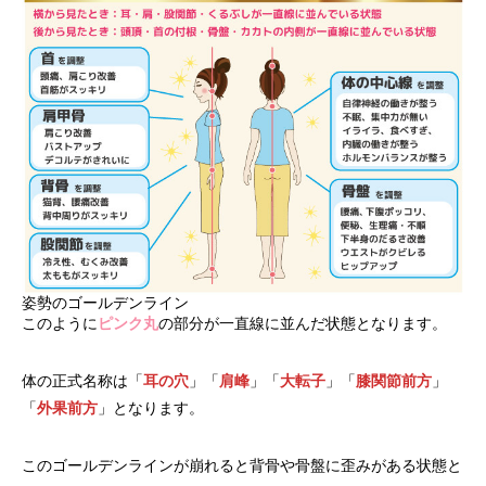
姿勢のゴールデンライン
このように
ピンク丸
の部分が一直線に並んだ状態となります。
体の正式名称は「
耳の穴
」「
肩峰
」「
大転子
」「
膝関節前方
」
「
外果前方
」となります。
このゴールデンラインが崩れると背骨や骨盤に歪みがある状態と