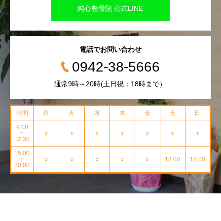
純心整骨院 公式LINE
電話でお問い合わせ
0942-38-5666
通常9時～20時(土日祝：18時まで）
時間
月
火
水
木
金
土
日
9:00
~
○
○
○
○
○
○
○
12:30
15:00
~
○
○
○
○
○
18:00
18:00
20:00