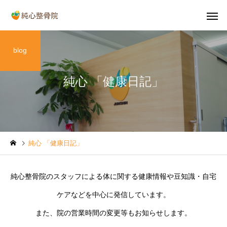
blog
純心 「健康日記」
首の痛み
肩の痛
健康情報
健康情報
純心 「健康日記」
「巻き肩」による肩こりや
【2026年】GW中、交
ストレートネックとの関係
が増えますので交通事
産後の骨盤
O脚・X
純心整骨院のスタッフによる体に関する健康情報や豆知識・自宅
とは
ご注意ください
ケアなどを中心に発信しています。
また、院の営業時間の変更等もお知らせします。