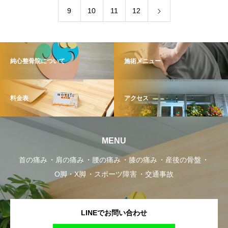
9
10
11
12
純心整骨院について
施術メニュー
料金表
アクセス
MENU
首の痛み
肩の痛み
腰の痛み
膝の痛み
産後の骨盤
O脚・X脚
スポーツ障害
交通事故
LINEでお問い合わせ