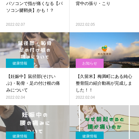
パソコンで指が痛くなる【パ
背中の張り・こり
ソコン腱鞘炎】かも！？
2022.02.07
2022.02.05
健康情報
お知らせ
【妊娠中】鼠径部(そけい
【久留米】梅満町にある純心
ぶ)・恥骨・足の付け根の痛
整骨院の紹介動画が完成しま
みについて
した！！
2022.02.04
2022.02.04
健康情報
健康情報