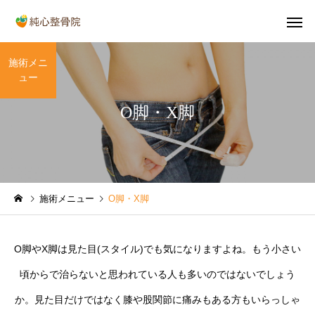
施術メニ
ュー
O脚・X脚
首の痛み
肩の痛
健康情報
健康情報
施術メニュー
O脚・X脚
「巻き肩」による肩こりや
【2026年】GW中、交
ストレートネックとの関係
が増えますので交通事
産後の骨盤
O脚・X
O脚やX脚は見た目(スタイル)でも気になりますよね。もう小さい
とは
ご注意ください
頃からで治らないと思われている人も多いのではないでしょう
か。見た目だけではなく膝や股関節に痛みもある方もいらっしゃ