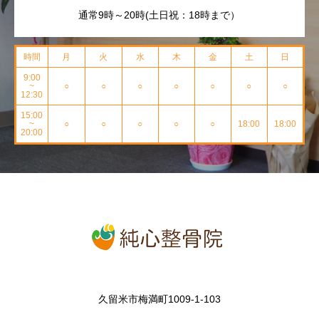
通常9時～20時(土日祝：18時まで）
時間
月
火
水
木
金
土
日
9:00
~
○
○
○
○
○
○
○
12:30
15:00
~
○
○
○
○
○
18:00
18:00
20:00
久留米市梅満町1009-1-103