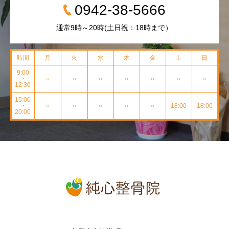
0942-38-5666
通常9時～20時(土日祝：18時まで）
時間
月
火
水
木
金
土
日
9:00
~
○
○
○
○
○
○
○
12:30
15:00
~
○
○
○
○
○
18:00
18:00
20:00