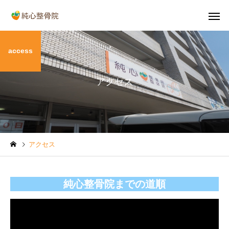
access
アクセス
首の痛み
肩の痛
健康情報
健康情報
アクセス
「巻き肩」による肩こりや
【2026年】GW中、交
ストレートネックとの関係
が増えますので交通事
産後の骨盤
O脚・X
純心整骨院までの道順
とは
ご注意ください